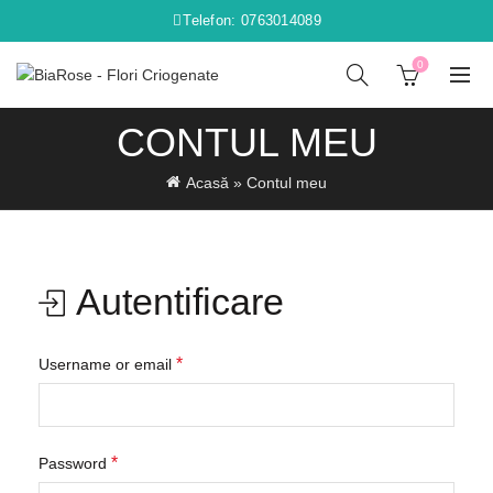
Telefon: 0763014089
0
CONTUL MEU
Acasă
»
Contul meu
Autentificare
Obligatoriu
*
Username or email
Obligatoriu
*
Password