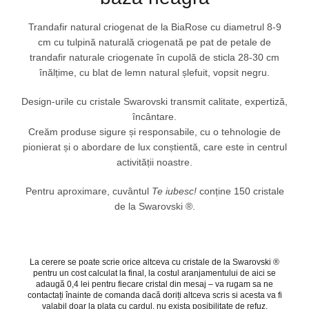
Trandafir natural criogenat de la BiaRose cu diametrul 8-9
cm cu tulpină naturală criogenată pe pat de petale de
trandafir naturale criogenate în cupolă de sticla 28-30 cm
înălțime, cu blat de lemn natural șlefuit, vopsit negru.
Design-urile cu cristale Swarovski transmit calitate, expertiză,
încântare.
Creăm produse sigure și responsabile, cu o tehnologie de
pionierat și o abordare de lux conștientă, care este in centrul
activității noastre.
Pentru aproximare, cuvântul
Te iubesc!
conține 150 cristale
de la Swarovski ®.
La cerere se poate scrie orice altceva cu cristale de la Swarovski ®
pentru un cost calculat la final, la costul aranjamentului de
aici
se
adaugă 0,4 lei pentru fiecare cristal din mesaj – va rugam sa ne
contactați înainte de comanda dacă doriți altceva scris si acesta va fi
valabil doar la plata cu cardul, nu exista posibilitate de refuz.