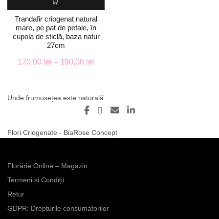
produs
are
Trandafir criogenat natural
mare, pe pat de petale, în
mai
cupola de sticlă, baza natur
multe
27cm
variații.
Opțiunile
Interval
170,00
lei
–
190,00
lei
pot
de
fi
prețuri:
alese
Unde frumusețea este naturală
170,00 lei
în
până
pagina
la
produsului.
Flori Criogenate - BiaRose Concept
190,00 lei
Florărie Online – Magazin
Termeni și Condiții
Retur
GDPR: Drepturile consumatorilor