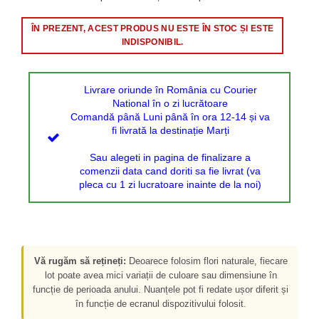
ÎN PREZENT, ACEST PRODUS NU ESTE ÎN STOC ȘI ESTE
INDISPONIBIL.
Livrare oriunde în România cu Courier
National în o zi lucrătoare
Comandă până Luni până în ora 12-14 și va
fi livrată la destinație Marți
Sau alegeti in pagina de finalizare a
comenzii data cand doriti sa fie livrat (va
pleca cu 1 zi lucratoare inainte de la noi)
Vă rugăm să rețineți:
Deoarece folosim flori naturale, fiecare
lot poate avea mici variații de culoare sau dimensiune în
funcție de perioada anului. Nuanțele pot fi redate ușor diferit și
în funcție de ecranul dispozitivului folosit.