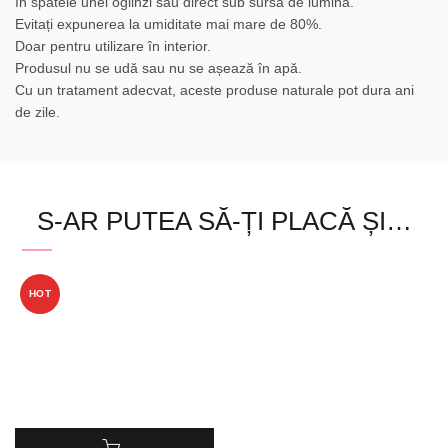
în spatele unei oglinzi sau direct sub sursa de lumină.
Evitați expunerea la umiditate mai mare de 80%.
Doar pentru utilizare în interior.
Produsul nu se udă sau nu se așează în apă.
Cu un tratament adecvat, aceste produse naturale pot dura ani
de zile.
S-AR PUTEA SĂ-ȚI PLACĂ ȘI…
HOT
Acest