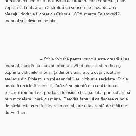
prelucrat din lemn natural. Baza colorată dacă se dorește, este
vopsită la finalizare in 3 straturi cu vopsea pe bază de apă.
Mesajul dorit va fi creat cu Cristale 100% marca Swarovski®
manual și individual pe blat.
– Sticla folosită pentru cupolă este creată și ea
manual, bucată cu bucată, clientul având posibilitatea de a-și
exprima opțiunile în privința dimensiunii. Sticla este creată in
atelierul din Ploiești, un rol esențial îl au cioburile reciclate. Sticla
poate fi reciclată la infinit, fără să se piardă din cantitatea ei.
Sticlarul român face produsul folosind sticla suflata, prin suflare și
prin modelare liberă cu mâna. Datorită faptului ca fiecare cupolă
de sticlă este creată integral manual, are o toleranță de înălțime
de +/- 1 cm.