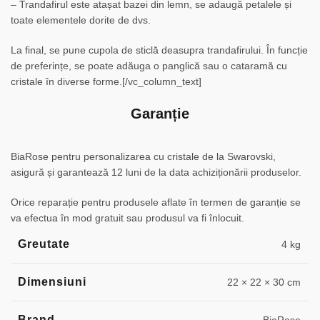
– Trandafirul este atașat bazei din lemn, se adaugă petalele și
toate elementele dorite de dvs.
La final, se pune cupola de sticlă deasupra trandafirului. În funcție
de preferințe, se poate adăuga o panglică sau o cataramă cu
cristale în diverse forme.[/vc_column_text]
Garanție
BiaRose pentru personalizarea cu cristale de la Swarovski,
asigură și garantează 12 luni de la data achiziționării produselor.
Orice reparație pentru produsele aflate în termen de garanție se
va efectua în mod gratuit sau produsul va fi înlocuit.
Greutate
4 kg
Dimensiuni
22 × 22 × 30 cm
Brand