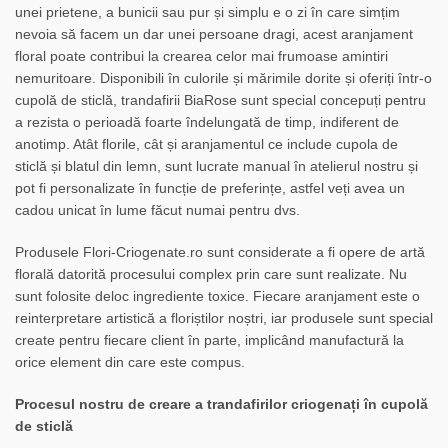
unei prietene, a bunicii sau pur și simplu e o zi în care simțim
nevoia să facem un dar unei persoane dragi, acest aranjament
floral poate contribui la crearea celor mai frumoase amintiri
nemuritoare. Disponibili în culorile și mărimile dorite și oferiți într-o
cupolă de sticlă, trandafirii BiaRose sunt special concepuți pentru
a rezista o perioadă foarte îndelungată de timp, indiferent de
anotimp. Atât florile, cât și aranjamentul ce include cupola de
sticlă și blatul din lemn, sunt lucrate manual în atelierul nostru și
pot fi personalizate în funcție de preferințe, astfel veți avea un
cadou unicat în lume făcut numai pentru dvs.
Produsele Flori-Criogenate.ro sunt considerate a fi opere de artă
florală datorită procesului complex prin care sunt realizate. Nu
sunt folosite deloc ingrediente toxice. Fiecare aranjament este o
reinterpretare artistică a floriștilor noștri, iar produsele sunt special
create pentru fiecare client în parte, implicând manufactură la
orice element din care este compus.
Procesul nostru de creare a trandafirilor criogenați în cupolă
de sticlă