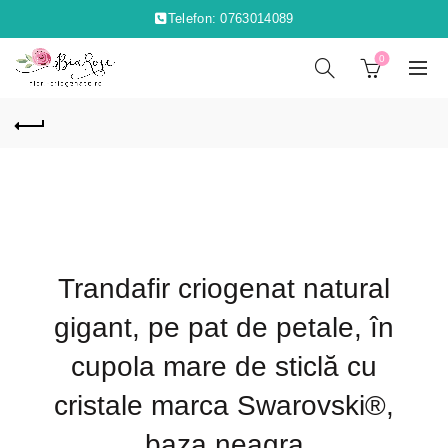
Telefon: 0763014089
0
Trandafir criogenat natural
gigant, pe pat de petale, în
cupola mare de sticlă cu
cristale marca Swarovski®,
baza neagra