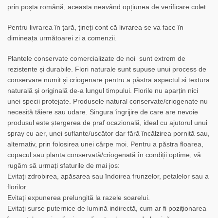
prin poșta română, aceasta neavând opțiunea de verificare colet.
Pentru livrarea în țară, țineți cont că livrarea se va face în
dimineața următoarei zi a comenzii.
Plantele conservate comercializate de noi sunt extrem de
rezistente și durabile. Flori naturale sunt supuse unui process de
conservare numit și criogenare pentru a păstra aspectul si textura
naturală și originală de-a lungul timpului. Florile nu aparțin nici
unei specii protejate. Produsele natural conservate/criogenate nu
necesită tăiere sau udare. Singura îngrijire de care are nevoie
produsul este ștergerea de praf ocazională, ideal cu ajutorul unui
spray cu aer, unei suflante/uscător dar fără încălzirea pornită sau,
alternativ, prin folosirea unei cârpe moi. Pentru a păstra floarea,
copacul sau planta conservată/criogenată în condiții optime, vă
rugăm să urmați sfaturile de mai jos:
Evitați zdrobirea, apăsarea sau îndoirea frunzelor, petalelor sau a
florilor.
Evitați expunerea prelungită la razele soarelui.
Evitați surse puternice de lumină indirectă, cum ar fi poziționarea