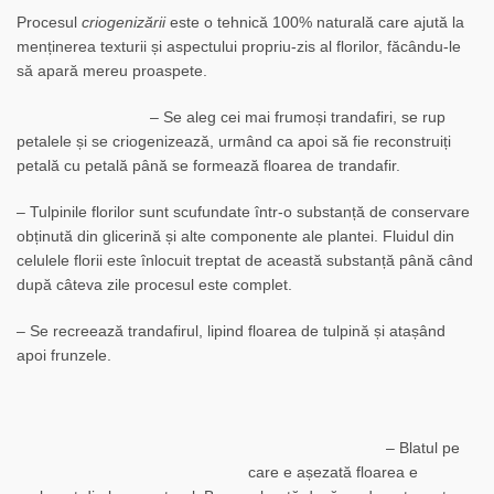
Procesul
criogenizării
este o tehnică 100% naturală care ajută la
menținerea texturii și aspectului propriu-zis al florilor, făcându-le
să apară mereu proaspete.
– Se aleg cei mai frumoși trandafiri, se rup
petalele și se criogenizează, urmând ca apoi să fie reconstruiți
petală cu petală până se formează floarea de trandafir.
– Tulpinile florilor sunt scufundate într-o substanță de conservare
obținută din glicerină și alte componente ale plantei.
Fluidul din
celulele florii este înlocuit treptat de această substanță până când
după câteva zile procesul este complet.
– Se recreează trandafirul, lipind floarea de tulpină și atașând
apoi frunzele.
– Blatul pe
care e așezată floarea e