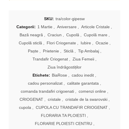
SKU:
tra/color-gipesw
Categorii:
1 Martie
,
Aniversare
,
Articole Cristale
,
Bază neagră
,
Craciun
,
Cupolă
,
Cupolă mare
,
Cupolă sticlă
,
Flori Criogenate
,
Iubire
,
Ocazie
,
Paște
,
Prietenie
,
Sticlă
,
Tip Ambalaj
,
Trandafir Criogenat
,
Ziua Femeii
,
Ziua îndrăgostiților
Etichete:
BiaRose
,
cadou inedit
,
cadou personalizat
,
calitate garantata
,
comanda trandafiri crigoenati
,
comenzi online
,
CRIOGENAT
,
cristale
,
cristale de la swarovski
,
cupola
,
CUPOLA CU TRANDAFIR CRIOGENAT
,
FLORARIA TA PLOIESTI
,
FLORARIE PLOIESTI CENTRU
,