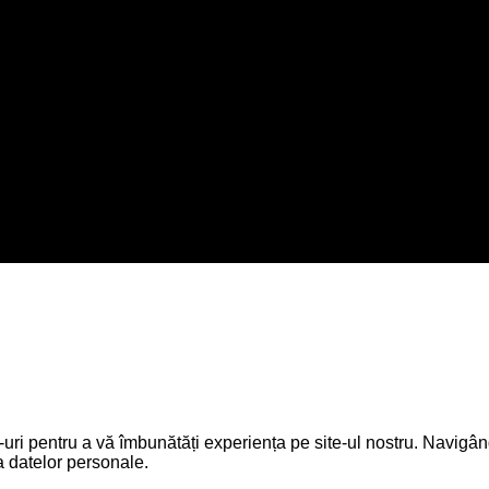
sti 108, Sector 3, Bucuresti
ri pentru a vă îmbunătăți experiența pe site-ul nostru. Navigând 
a datelor personale.