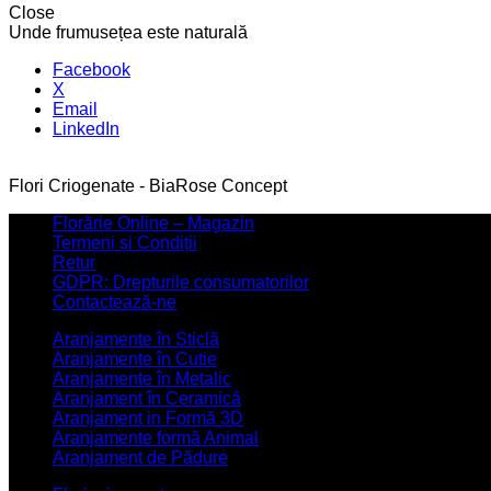
Close
Unde frumusețea este naturală
Facebook
X
Email
LinkedIn
Flori Criogenate - BiaRose Concept
Florărie Online – Magazin
Termeni și Condiții
Retur
GDPR: Drepturile consumatorilor
Contactează-ne
Aranjamente în Sticlă
Aranjamente în Cutie
Aranjamente în Metalic
Aranjament în Ceramică
Aranjament in Formă 3D
Aranjamente formă Animal
Aranjament de Pădure