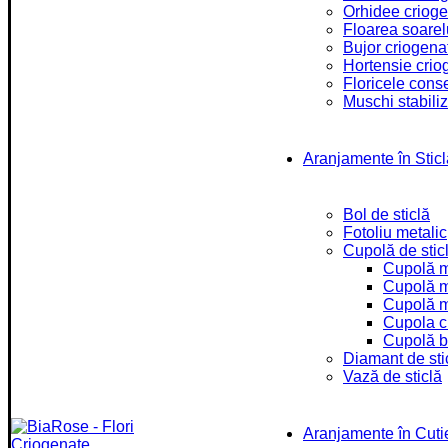
Orhidee criog
Floarea soarel
Bujor criogena
Hortensie crio
Floricele cons
Muschi stabiliz
Aranjamente în Sticl
Bol de sticlă
Fotoliu metalic
Cupolă de stic
Cupolă 
Cupolă 
Cupolă 
Cupola c
Cupolă b
Diamant de sti
Vază de sticlă
Aranjamente în Cuti