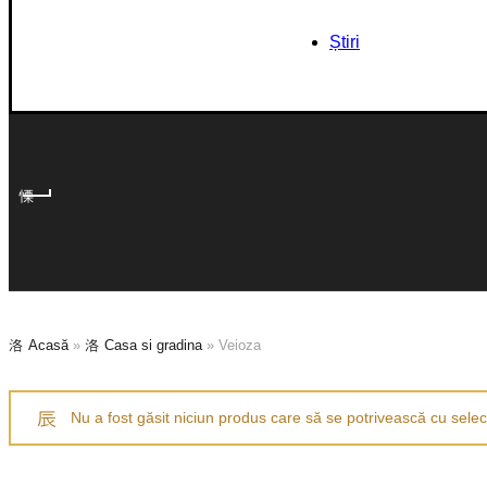
Știri
Acasă
»
Casa si gradina
»
Veioza
Nu a fost găsit niciun produs care să se potrivească cu selecț