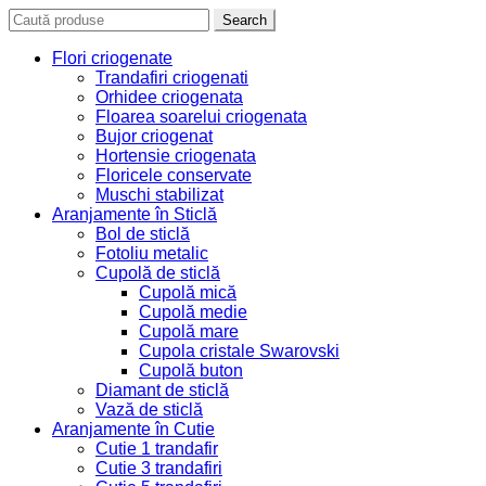
Search for:
Search
Flori criogenate
Trandafiri criogenati
Orhidee criogenata
Floarea soarelui criogenata
Bujor criogenat
Hortensie criogenata
Floricele conservate
Muschi stabilizat
Aranjamente în Sticlă
Bol de sticlă
Fotoliu metalic
Cupolă de sticlă
Cupolă mică
Cupolă medie
Cupolă mare
Cupola cristale Swarovski
Cupolă buton
Diamant de sticlă
Vază de sticlă
Aranjamente în Cutie
Cutie 1 trandafir
Cutie 3 trandafiri