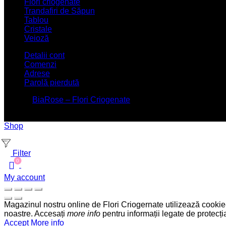
Flori criogenate
Trandafiri de Săpun
Tablou
Cristale
Veioză
Detalii cont
Comenzi
Adrese
Parolă pierdută
© 2026
BiaRose – Flori Criogenate
. All rights reserved
Flori Criogenate - S.C. BiaRose Concept S.R.L. , Calea Vacare
Shop
Filter
0
My account
Magazinul nostru online de Flori Criogernate utilizează cookie-u
noastre. Accesați
more info
pentru informații legate de protecți
Accept
More info