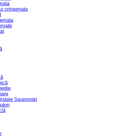
enata
ui criogenata
t
genata
ervate
at
ă
lă
mică
medie
mare
ristale Swarovski
uton
clă
e