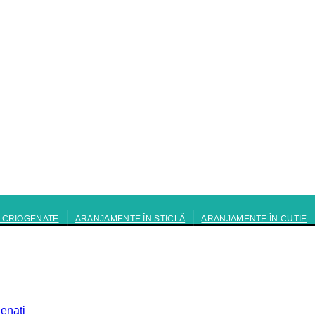
I CRIOGENATE
ARANJAMENTE ÎN STICLĂ
ARANJAMENTE ÎN CUTIE
genati