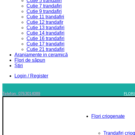
Cutie 5 trandafiri
Cutie 7 trandafiri
Cutie 9 trandafiri
Cutie 11 trandafiri
Cutie 12 trandafir
Cutie 13 trandafiri
Cutie 14 trandafiri
Cutie 16 trandafiri
Cutie 17 trandafiri
Cutie 21 trandafiri
Aranjamente in ceramică
Flori de săpun
Știri
Login / Register
Telefon: 0763014089
FLOR
Flori criogenate
Trandafiri crio