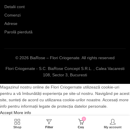
Detalii cont
Comenzi
Adrese
Parolă pierdută
© 2026
BiaRose – Flori Criogenate
. All rights reserved
Flori Criogenate - S.C. BiaRose Concept S.R.L. , Calea Vacaresti
108, Sector 3, Bucuresti
Magazinul nostru online de Flori Criogernate utilizează cookie-uri
pentru a vă îmbunătăți experiența pe site-ul nostru. Navigând pe acest
site, sunteți de acord cu utilizarea cookie-urilor noastre. Accesați
more
info
pentru informații legate de protecția datelor personale.
Accept
More info
0
Shop
Filter
Coș
My account