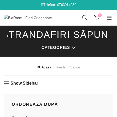
Telefon: 0763014089
0
TRANDAFIRI SĂPUN
CATEGORIES
Acasă
»
Trandafiri Săpun
Show Sidebar
ORDONEAZĂ DUPĂ