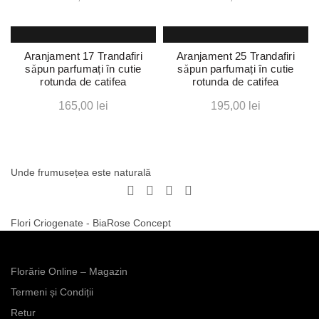
Aranjament 17 Trandafiri
Aranjament 25 Trandafiri
săpun parfumați în cutie
săpun parfumați în cutie
rotunda de catifea
rotunda de catifea
Acest
Acest
165,00
lei
195,00
lei
produs
produs
are
are
mai
mai
multe
multe
Unde frumusețea este naturală
variații.
variații.
Opțiunile
Opțiunile
Acest
Acest
pot
pot
produs
produs
Flori Criogenate - BiaRose Concept
fi
fi
are
are
alese
alese
mai
mai
în
în
multe
multe
pagina
pagina
Florărie Online – Magazin
variații.
variații.
produsului.
produsului.
Opțiunile
Opțiunile
Termeni și Condiții
pot
pot
Retur