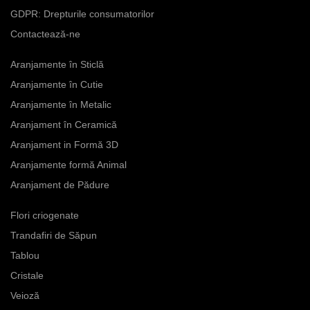
fi
fi
GDPR: Drepturile consumatorilor
alese
alese
în
în
Contactează-ne
pagina
pagina
produsului.
produsului.
Aranjamente în Sticlă
Aranjamente în Cutie
Aranjamente în Metalic
Aranjament în Ceramică
Aranjament in Formă 3D
Aranjamente formă Animal
Aranjament de Pădure
Flori criogenate
Trandafiri de Săpun
Tablou
Cristale
Veioză