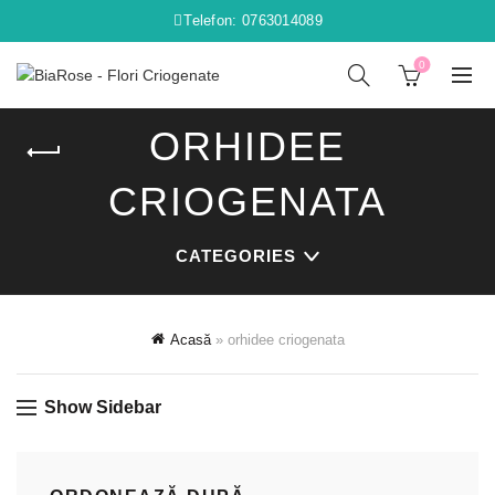
Telefon: 0763014089
0
ORHIDEE
CRIOGENATA
CATEGORIES
Acasă
»
orhidee criogenata
Show Sidebar