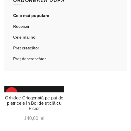
ORDONEAZĂ DUPĂ
Cele mai populare
Recenzii
Cele mai noi
Preț crescător
Preț descrescător
HOT
Orhidee Criogenată pe pat de
pietricele în Bol de sticlă cu
Picior
140,00
lei