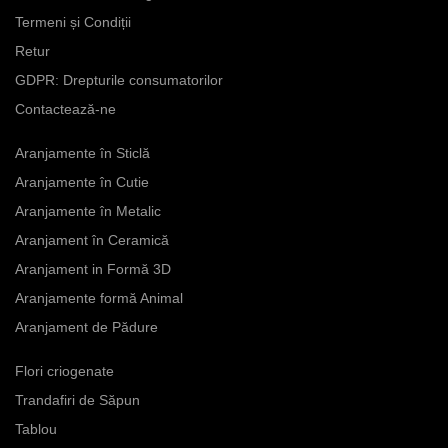
alese
Termeni și Condiții
în
Retur
pagina
GDPR: Drepturile consumatorilor
produsului.
Contactează-ne
Aranjamente în Sticlă
Aranjamente în Cutie
Aranjamente în Metalic
Aranjament în Ceramică
Aranjament in Formă 3D
Aranjamente formă Animal
Aranjament de Pădure
Flori criogenate
Trandafiri de Săpun
Tablou