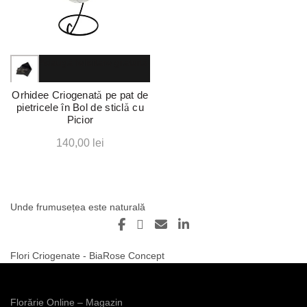
Adaugă felicitare gratuită
Adaugă ursuleț cadou
Orhidee Criogenată pe pat de
pietricele în Bol de sticlă cu
15,00
lei
Picior
Adaugă Vin spumant cu
foițe de aur, 750ml
140,00
lei
60,00
lei
Acest
produs
Unde frumusețea este naturală
are
mai
multe
Flori Criogenate - BiaRose Concept
variații.
Opțiunile
pot
Florărie Online – Magazin
fi