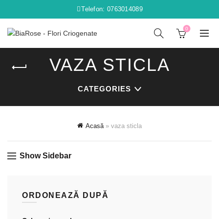
Telefon: 0763014089
0
VAZA STICLA
CATEGORIES
Acasă
»
vaza sticla
Show Sidebar
ORDONEAZĂ DUPĂ