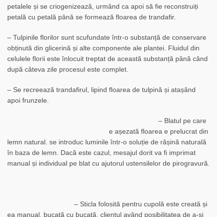
petalele și se criogenizează, urmând ca apoi să fie reconstruiți
petală cu petală până se formează floarea de trandafir.
– Tulpinile florilor sunt scufundate într-o substanță de conservare
obținută din glicerină și alte componente ale plantei.
Fluidul din
celulele florii este înlocuit treptat de această substanță până când
după câteva zile procesul este complet.
– Se recreează trandafirul, lipind floarea de tulpină și atașând
apoi frunzele.
– Blatul pe care
e așezată floarea e prelucrat din
lemn natural. se introduc luminile într-o soluție de rășină naturală
în baza de lemn. Dacă este cazul, mesajul dorit va fi imprimat
manual și individual pe blat cu ajutorul ustensilelor de pirogravură.
– Sticla folosită pentru cupolă este creată și
ea manual, bucată cu bucată, clientul având posibilitatea de a-și