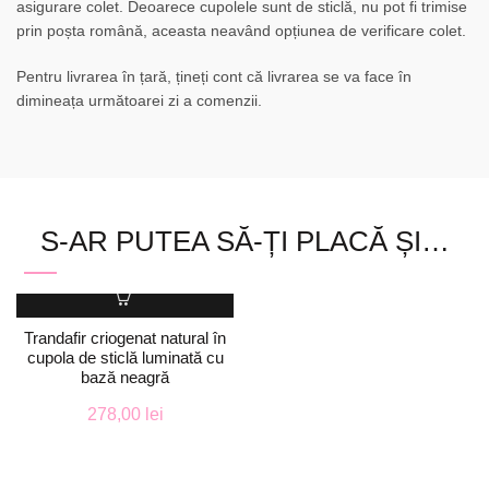
asigurare colet. Deoarece cupolele sunt de sticlă, nu pot fi trimise
prin poșta română, aceasta neavând opțiunea de verificare colet.
Pentru livrarea în țară, țineți cont că livrarea se va face în
dimineața următoarei zi a comenzii.
S-AR PUTEA SĂ-ȚI PLACĂ ȘI…
Acest
produs
are
Trandafir criogenat natural în
cupola de sticlă luminată cu
mai
bază neagră
multe
variații.
278,00
lei
Opțiunile
pot
fi