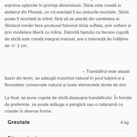
exprima opțiunile în privința dimensiunii. Sticla este creată in
atelierul din Ploiești, un rol esențial îl au cioburile reciclate. Sticla
poate fi reciclată la infinit, fără să se piardă din cantitatea ei.
Sticlarul român face produsul folosind sticla suflata, prin suflare și
prin modelare liberă cu mâna. Datorită faptului ca fiecare cupolă
de sticlă este creată integral manual, are o toleranță de înălțime
de +/- 1 cm.
– Trandafirul este atașat
bazei din lemn, se adaugă mușchiul natural în jurul tulpinii și a
floricelelor conservate natural și toate elementele dorite de dvs.
La final, se pune cupola de sticlă deasupra trandafirului. În funcție
de preferințe, se poate adăuga o panglică sau o cataramă cu
cristale în diverse forme.
Greutate
4 kg