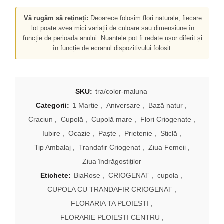
Vă rugăm să rețineți:
Deoarece folosim flori naturale, fiecare
lot poate avea mici variații de culoare sau dimensiune în
funcție de perioada anului. Nuanțele pot fi redate ușor diferit și
în funcție de ecranul dispozitivului folosit.
SKU:
tra/color-maluna
Categorii:
1 Martie
,
Aniversare
,
Bază natur
,
Craciun
,
Cupolă
,
Cupolă mare
,
Flori Criogenate
,
Iubire
,
Ocazie
,
Paște
,
Prietenie
,
Sticlă
,
Tip Ambalaj
,
Trandafir Criogenat
,
Ziua Femeii
,
Ziua îndrăgostiților
Etichete:
BiaRose
,
CRIOGENAT
,
cupola
,
CUPOLA CU TRANDAFIR CRIOGENAT
,
FLORARIA TA PLOIESTI
,
FLORARIE PLOIESTI CENTRU
,