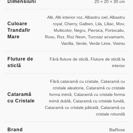
Dimensiuni
20 × 20 × 30 cm
Alb, Alb interior roz, Albastru ciel, Albastru
Culoare
royal, Cherry, Galben, Lila, Liliac, Mov,
Trandafir
Multicolor, Negru, Piersica, Portocaliu,
Mare
Rosu, Roz, Roz Neon, Turcoaz acvamarin,
Vanilla, Verde, Verde Lime, Visiniu
Fluture de
Fără fluture de sticlă, Fluture de sticlă la
sticlă
interior
Fără cataramă cu cristale, Cataramă cu
cristale aleatorie, Cataramă cu cristale
Cataramă
forma inimă, Cataramă cu cristale forma
cu Cristale
inimă dublă, Cataramă cu cristale fundă,
Cataramă cu cristale pătrată, Cataramă cu
cristale rotundă
Brand
BiaRose