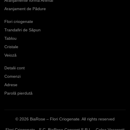
Aranjamente formă Animal
Aranjament de Pădure
Flori criogenate
Trandafiri de Săpun
Tablou
Cristale
Veioză
Detalii cont
Comenzi
Adrese
Parolă pierdută
© 2026
BiaRose – Flori Criogenate
. All rights reserved
Flori Criogenate - S.C. BiaRose Concept S.R.L. , Calea Vacaresti