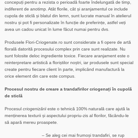
concepuți pentru a rezista o perioadă foarte îndelungată de timp,
indiferent de anotimp. Atât florile, cât și aranjamentul ce include
cupola de sticlă și blatul din lemn, sunt lucrate manual în atelierul
nostru și pot fi personalizate în funcție de preferințe, astfel veți
avea un cadou unicat în lume făcut numai pentru dvs.
Produsele Flori-Criogenate.ro sunt considerate a fi opere de artă
florală datorită procesului complex prin care sunt realizate. Nu
sunt folosite deloc ingrediente toxice. Fiecare aranjament este o
reinterpretare artistică a floriștilor noștri, iar produsele sunt special
create pentru fiecare client în parte, implicând manufactură la
orice element din care este compus.
Procesul nostru de creare a trandafirilor criogenați în cupolă
de sticlă
Procesul
criogenizării
este o tehnică 100% naturală care ajută la
menținerea texturii și aspectului propriu-zis al florilor, făcându-le
să apară mereu proaspete.
– Se aleg cei mai frumoși trandafiri, se rup