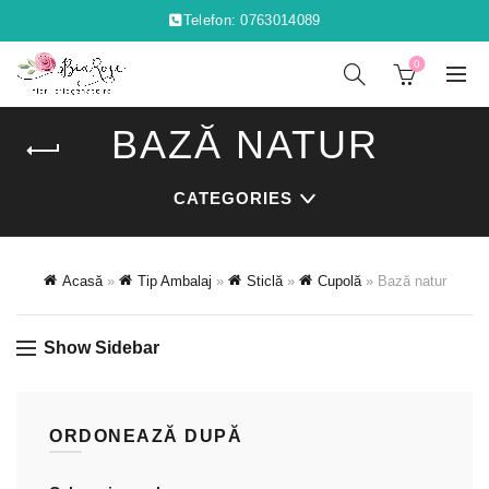
Telefon: 0763014089
0
BAZĂ NATUR
CATEGORIES
Acasă
»
Tip Ambalaj
»
Sticlă
»
Cupolă
»
Bază natur
Show Sidebar
ORDONEAZĂ DUPĂ