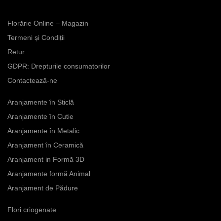
Florărie Online – Magazin
Termeni și Condiții
Acest
Retur
produs
GDPR: Drepturile consumatorilor
are
Contactează-ne
mai
multe
Aranjamente în Sticlă
variații.
Opțiunile
Aranjamente în Cutie
pot
Aranjamente în Metalic
fi
Aranjament în Ceramică
alese
în
Aranjament in Formă 3D
pagina
Aranjamente formă Animal
produsului.
Aranjament de Pădure
Flori criogenate