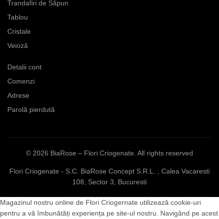
Trandafiri de Săpun
Tablou
Cristale
Veioză
Detalii cont
Comenzi
Adrese
Parolă pierdută
© 2026
BiaRose – Flori Criogenate
. All rights reserved
Flori Criogenate - S.C. BiaRose Concept S.R.L. , Calea Vacaresti
108, Sector 3, Bucuresti
Magazinul nostru online de Flori Criogernate utilizează cookie-uri
pentru a vă îmbunătăți experiența pe site-ul nostru. Navigând pe acest