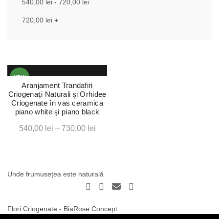
540,00
lei
-
720,00
lei
720,00
lei
+
NEW
Aranjament Trandafiri
Criogenați Naturali și Orhidee
Criogenate în vas ceramica
piano white și piano black
Interval
540,00
lei
–
730,00
lei
de
prețuri:
540,00 lei
Unde frumusețea este naturală
până
la
730,00 lei
Flori Criogenate - BiaRose Concept