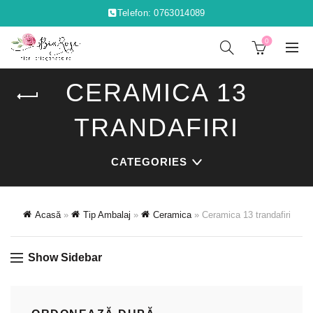
Telefon: 0763014089
0
CERAMICA 13
TRANDAFIRI
CATEGORIES
Acasă
»
Tip Ambalaj
»
Ceramica
»
Ceramica 13 trandafiri
Show Sidebar