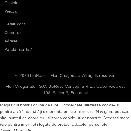
Cristale
Veioză
Detalii cont
Comenzi
Adrese
Parolă pierdută
© 2026
BiaRose – Flori Criogenate
. All rights reserved
Flori Criogenate - S.C. BiaRose Concept S.R.L. , Calea Vacaresti
108, Sector 3, Bucuresti
Magazinul nostru online de Flori Criogernate utilizează cookie-uri
pentru a vă îmbunătăți experiența pe site-ul nostru. Navigând pe acest
site, sunteți de acord cu utilizarea cookie-urilor noastre. Accesați
more
info
pentru informații legate de protecția datelor personale.
Accept
More info