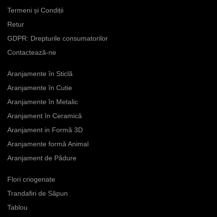
are
Termeni și Condiții
mai
Retur
multe
GDPR: Drepturile consumatorilor
variații.
Opțiunile
Contactează-ne
pot
fi
Aranjamente în Sticlă
alese
Aranjamente în Cutie
în
Aranjamente în Metalic
pagina
produsului.
Aranjament în Ceramică
Aranjament in Formă 3D
Aranjamente formă Animal
Aranjament de Pădure
Flori criogenate
Trandafiri de Săpun
Tablou