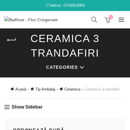
Telefon: 0763014089
0
CERAMICA 3
TRANDAFIRI
CATEGORIES
Acasă
»
Tip Ambalaj
»
Ceramica
»
Ceramica 3 trandafiri
Show Sidebar