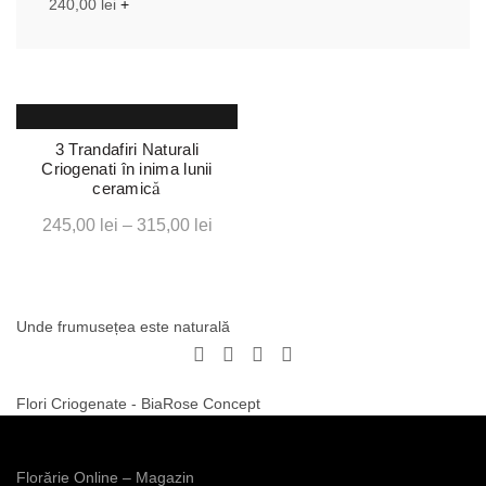
240,00
lei
+
3 Trandafiri Naturali
Criogenati în inima lunii
ceramică
Interval
245,00
lei
–
315,00
lei
de
prețuri:
245,00 lei
Unde frumusețea este naturală
până
la
315,00 lei
Flori Criogenate - BiaRose Concept
Acest
Florărie Online – Magazin
produs