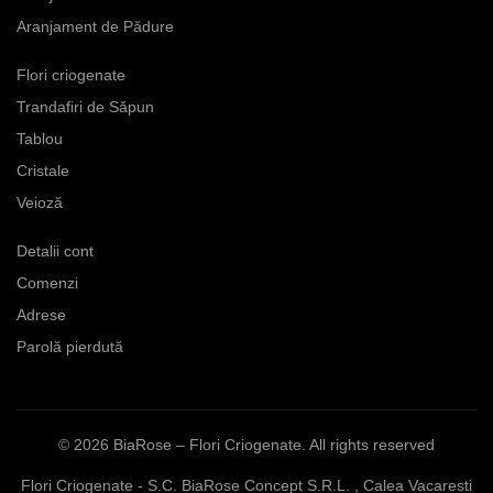
pagina
Aranjament de Pădure
produsului.
Flori criogenate
Trandafiri de Săpun
Tablou
Cristale
Veioză
Detalii cont
Comenzi
Adrese
Parolă pierdută
© 2026
BiaRose – Flori Criogenate
. All rights reserved
Flori Criogenate - S.C. BiaRose Concept S.R.L. , Calea Vacaresti