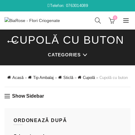
Telefon: 0763014089
0
CUPOLĂ CU BUTON
CATEGORIES
Acasă
»
Tip Ambalaj
»
Sticlă
»
Cupolă
»
Cupolă cu buton
Show Sidebar
ORDONEAZĂ DUPĂ