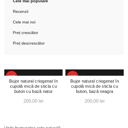
Cele mai populare
Recenzii
Cele mai noi
Preț crescător
Preț descrescător
HOT
HOT
Bujor natural criogenat în
Bujor natural criogenat în
cupolă mică de sticla cu
cupolă mică de sticla cu
buton cu bază natur
buton, bază neagra
200,00
lei
200,00
lei
Unde frumusețea este naturală