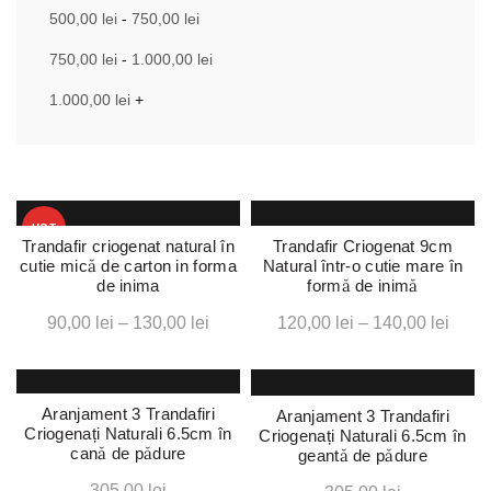
500,00
lei
-
750,00
lei
750,00
lei
-
1.000,00
lei
1.000,00
lei
+
HOT
Trandafir criogenat natural în
Trandafir Criogenat 9cm
cutie mică de carton in forma
Natural într-o cutie mare în
de inima
formă de inimă
Interval
Interv
90,00
lei
–
130,00
lei
120,00
lei
–
140,00
lei
de
de
prețuri:
prețur
90,00 lei
120,0
Aranjament 3 Trandafiri
Aranjament 3 Trandafiri
până
până
Criogenați Naturali 6.5cm în
Criogenați Naturali 6.5cm în
cană de pădure
geantă de pădure
la
la
Acest
Acest
produs
produs
130,00 lei
140,0
305,00
lei