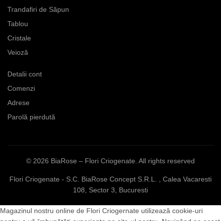
Trandafiri de Săpun
Tablou
Cristale
Veioză
Detalii cont
Comenzi
Adrese
Parolă pierdută
© 2026
BiaRose – Flori Criogenate
. All rights reserved
Flori Criogenate - S.C. BiaRose Concept S.R.L. , Calea Vacaresti
108, Sector 3, Bucuresti
Magazinul nostru online de Flori Criogernate utilizează cookie-uri