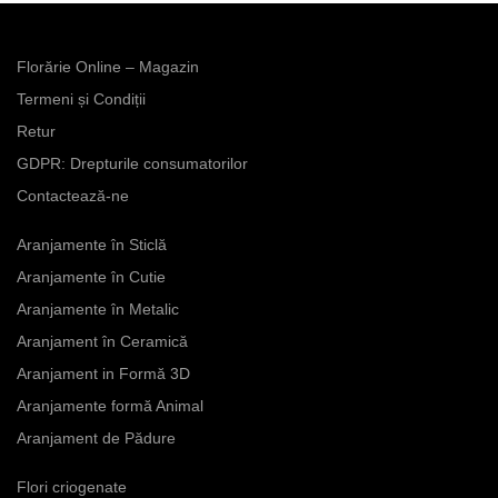
Acest
produsului.
variații.
produs
Opțiunile
are
Florărie Online – Magazin
pot
mai
fi
multe
Termeni și Condiții
alese
variații.
Retur
în
Opțiunile
GDPR: Drepturile consumatorilor
pagina
pot
produsului.
Contactează-ne
fi
alese
Aranjamente în Sticlă
în
pagina
Aranjamente în Cutie
produsului.
Aranjamente în Metalic
Aranjament în Ceramică
Aranjament in Formă 3D
Aranjamente formă Animal
Aranjament de Pădure
Flori criogenate