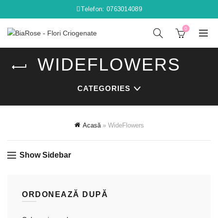
Telefon: 0763014089
0
WIDEFLOWERS
CATEGORIES
Acasă
»
WideFlowers
Show Sidebar
ORDONEAZĂ DUPĂ