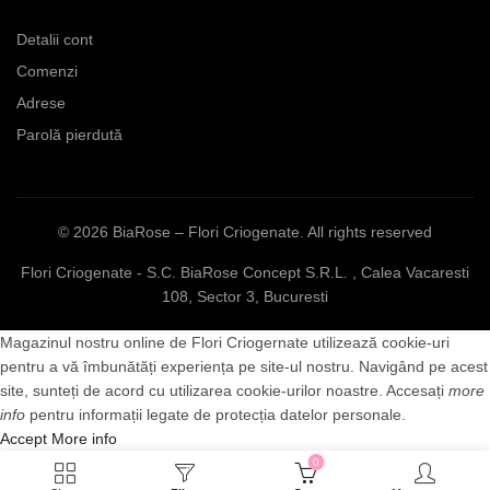
Detalii cont
Comenzi
Adrese
Parolă pierdută
© 2026
BiaRose – Flori Criogenate
. All rights reserved
Flori Criogenate - S.C. BiaRose Concept S.R.L. , Calea Vacaresti
108, Sector 3, Bucuresti
Magazinul nostru online de Flori Criogernate utilizează cookie-uri
pentru a vă îmbunătăți experiența pe site-ul nostru. Navigând pe acest
site, sunteți de acord cu utilizarea cookie-urilor noastre. Accesați
more
info
pentru informații legate de protecția datelor personale.
Accept
More info
0