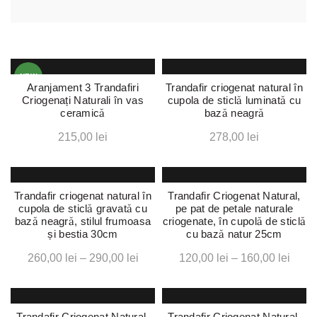
NEW
Aranjament 3 Trandafiri
Trandafir criogenat natural în
Criogenați Naturali în vas
cupola de sticlă luminată cu
ceramică
bază neagră
215,00
lei
278,00
lei
Trandafir criogenat natural în
Trandafir Criogenat Natural,
cupola de sticlă gravată cu
pe pat de petale naturale
bază neagră, stilul frumoasa
criogenate, în cupolă de sticlă
Acest
și bestia 30cm
cu bază natur 25cm
produs
are
Interval
Interv
260,00
lei
–
290,00
lei
120,00
lei
–
160,00
lei
mai
de
de
multe
prețuri:
prețur
variații.
260,00 lei
120,0
Trandafir Criogenat Natural,
Trandafir Criogenat Natural,