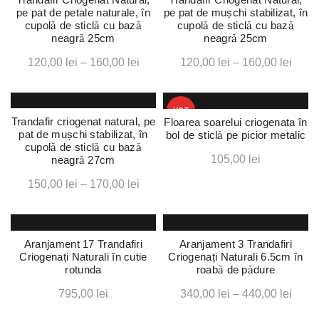
Opțiunile
până
până
pe pat de petale naturale, în
pe pat de mușchi stabilizat, în
pot
cupolă de sticlă cu bază
cupolă de sticlă cu bază
la
la
fi
Acest
neagră 25cm
neagră 25cm
290,00 lei
160,0
alese
produs
Interval
Interv
120,00
lei
–
160,00
lei
120,00
lei
–
160,00
lei
în
are
de
de
pagina
mai
produsului.
prețuri:
prețur
multe
HOT
variații.
120,00 lei
120,0
Trandafir criogenat natural, pe
Floarea soarelui criogenata în
Opțiunile
până
până
pat de mușchi stabilizat, în
bol de sticlă pe picior metalic
Acest
pot
cupolă de sticlă cu bază
la
la
105,00
lei
neagră 27cm
produs
fi
160,00 lei
160,0
are
alese
Interval
150,00
lei
–
170,00
lei
mai
în
de
multe
pagina
prețuri:
variații.
produsului.
150,00 lei
Opțiunile
Aranjament 17 Trandafiri
Aranjament 3 Trandafiri
pot
până
Criogenați Naturali în cutie
Criogenați Naturali 6.5cm în
Acest
Acest
fi
rotunda
roabă de pădure
Acest
la
produs
produs
alese
produs
170,00 lei
Interv
795,00
lei
340,00
lei
–
440,00
lei
are
are
în
are
de
mai
mai
pagina
mai