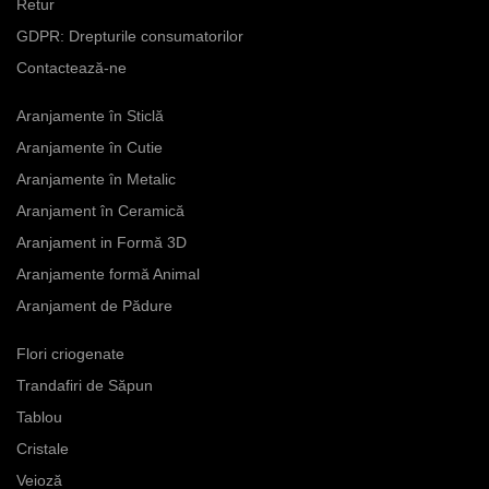
fi
Retur
în
în
alese
alese
GDPR: Drepturile consumatorilor
pagina
pagina
în
în
produsului.
produsului.
Contactează-ne
pagina
pagina
produsului.
produsului.
Aranjamente în Sticlă
Aranjamente în Cutie
Aranjamente în Metalic
Aranjament în Ceramică
Aranjament in Formă 3D
Aranjamente formă Animal
Aranjament de Pădure
Flori criogenate
Trandafiri de Săpun
Tablou
Cristale
Veioză