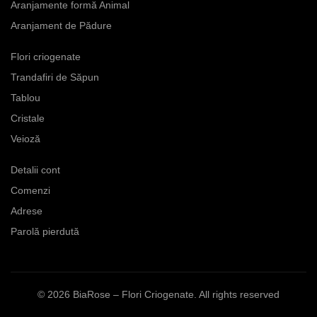
Aranjamente formă Animal
fi
Opțiunile
Aranjament de Pădure
alese
pot
în
fi
Flori criogenate
pagina
alese
produsului.
Trandafiri de Săpun
în
pagina
Tablou
produsului.
Cristale
Veioză
Detalii cont
Comenzi
Adrese
Parolă pierdută
© 2026
BiaRose – Flori Criogenate
. All rights reserved