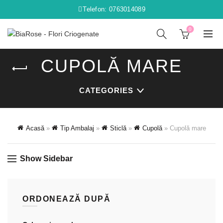
Telefon: 0763014089
0
CUPOLĂ MARE
CATEGORIES
Acasă
»
Tip Ambalaj
»
Sticlă
»
Cupolă
»
Cupolă mare
Show Sidebar
ORDONEAZĂ DUPĂ