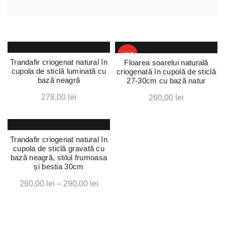
HOT
Trandafir criogenat natural în
Floarea soarelui naturală
cupola de sticlă luminată cu
criogenată în cupolă de sticlă
bază neagră
27-30cm cu bază natur
278,00
lei
260,00
lei
Trandafir criogenat natural în
cupola de sticlă gravată cu
bază neagră, stilul frumoasa
și bestia 30cm
Interval
260,00
lei
–
290,00
lei
de
prețuri:
260,00 lei