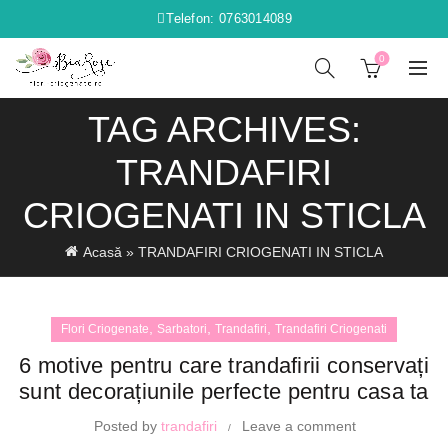
Telefon: 0763014089
0
TAG ARCHIVES:
TRANDAFIRI
CRIOGENATI IN STICLA
Acasă
»
TRANDAFIRI CRIOGENATI IN STICLA
,
,
,
Flori Criogenate
Sarbatori
Trandafiri
Trandafiri Criogenati
6 motive pentru care trandafirii conservați
sunt decorațiunile perfecte pentru casa ta
Posted by
trandafiri
Leave a comment