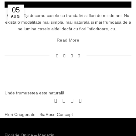
05
Oamenii își decorau casele cu trandafiri si flori de mii de ani. Nu
AUG.
există o modalitate mai simplă, mai naturală și mai frumoasă de a
ne lumina casele altfel decât cu flori înfloritoare, cu...
Read More
Unde frumusețea este naturală
Flori Criogenate - BiaRose Concept
Florărie Online – Magazin