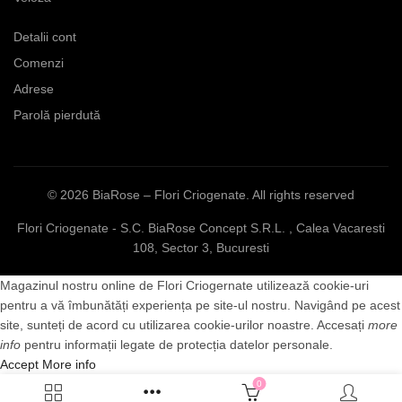
Detalii cont
Comenzi
Adrese
Parolă pierdută
© 2026
BiaRose – Flori Criogenate
. All rights reserved
Flori Criogenate - S.C. BiaRose Concept S.R.L. , Calea Vacaresti
108, Sector 3, Bucuresti
Magazinul nostru online de Flori Criogernate utilizează cookie-uri
pentru a vă îmbunătăți experiența pe site-ul nostru. Navigând pe acest
site, sunteți de acord cu utilizarea cookie-urilor noastre. Accesați
more
info
pentru informații legate de protecția datelor personale.
Accept
More info
0