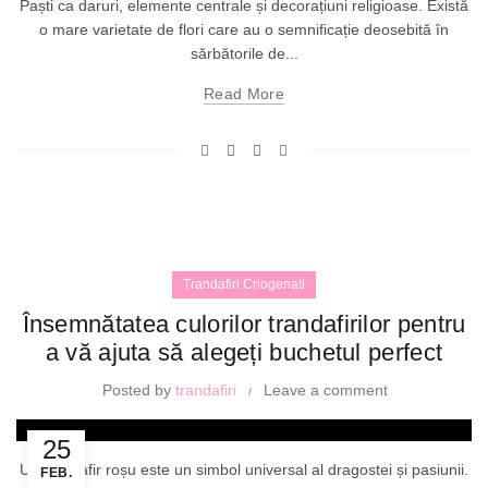
Paști ca daruri, elemente centrale și decorațiuni religioase. Există
o mare varietate de flori care au o semnificație deosebită în
sărbătorile de...
Read More
Trandafiri Criogenati
Însemnătatea culorilor trandafirilor pentru
a vă ajuta să alegeți buchetul perfect
Posted by
trandafiri
Leave a comment
25
Un trandafir roșu este un simbol universal al dragostei și pasiunii.
FEB.