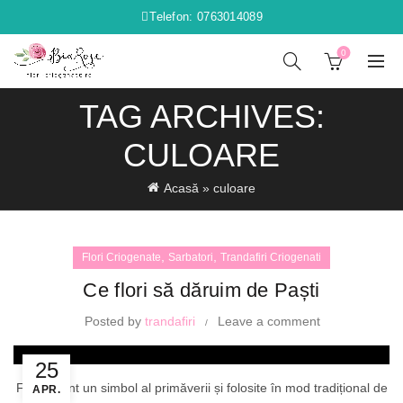
Telefon: 0763014089
0
TAG ARCHIVES:
CULOARE
Acasă
»
culoare
,
,
Flori Criogenate
Sarbatori
Trandafiri Criogenati
Ce flori să dăruim de Paști
Posted by
trandafiri
Leave a comment
25
Florile sunt un simbol al primăverii și folosite în mod tradițional de
APR.