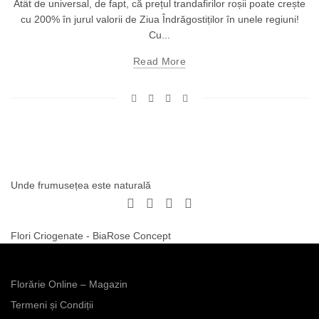
Atât de universal, de fapt, că prețul trandafirilor roșii poate crește
cu 200% în jurul valorii de Ziua Îndrăgostiților în unele regiuni!
Cu...
Read More
Unde frumusețea este naturală
Flori Criogenate - BiaRose Concept
Florărie Online – Magazin
Termeni și Condiții